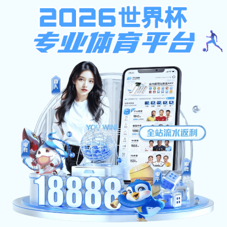
注册入口
全天更新 ·
mk体育最新网
站
赛事实时同步
无论您身在何处，
mk体育最新网站APP
为您带来高
速、高清、稳定的观赛体验。
下载客户端
网页端访问