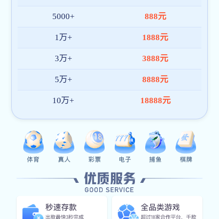
拉扬是一名极具潜力的年轻前锋，他在比赛中的表现
令人印象深刻。他不仅速度快，技术全面，而且在门
前把握机会的能力也相当出色。在过去的一季中，他
为所在球队打入了多粒关键进球，展现出了他作为顶
级前锋所需的素质。
此外，拉扬在场上的跑动意识和配合能力也颇为突
出。他能够很好地融入团队战术，并且与队友形成默
契配合，这让他成为教练眼中的理想人选。通过观看
他的比赛录像，可以看到他善于利用空间，总能找到
最佳射门位置，为球队创造威胁。
总之，拉扬具备成为顶级前锋的一切条件，这也是伯
恩茅斯看中他的原因之一。随着年龄的增长和经验的
积累，他有望实现更大的突破，因此引入这样一位年