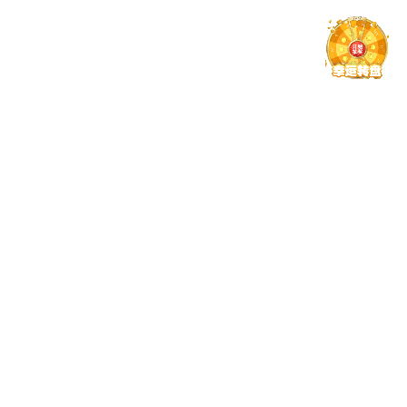
尤为重要。如果能够顺利完成这笔交易，那么伯恩茅
斯将在未来几个赛季里进一步增强其攻击线，使得球
队在英超联赛中站稳脚跟。
3、转会市场现状分析
近年来，足球转会市场愈发繁荣，各大俱乐部对年轻
球员展开了激烈争夺。然而，对于许多小型俱乐部而
言，高额转会费和薪资依然是一个不小的问题。在这
样的背景下，像拉扬这样的优质年轻球员自然成为众
多球队争抢目标。
不过，由于拉扬目前仍处于合同期内，因此要想成功
签下他，就必须与其母队进行深入谈判。此外，还需
考虑到其他俱乐部是否也对这位前锋感兴趣，这无疑