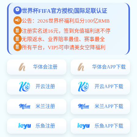
伯恩茅斯计划引进19岁前锋拉扬作
为塞梅尼奥接班人进行商谈